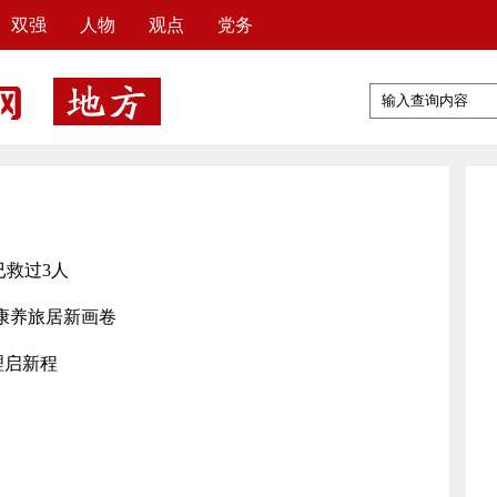
双强
人物
观点
党务
已救过3人
康养旅居新画卷
理启新程