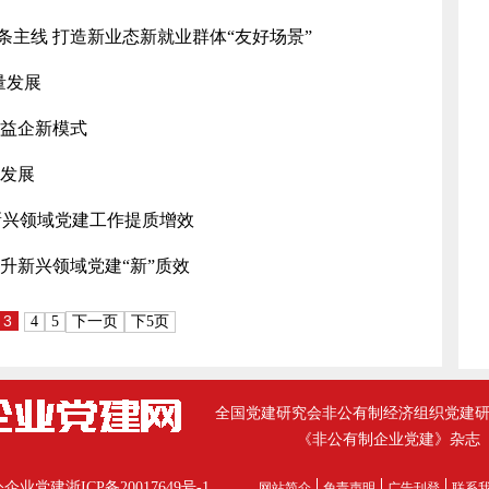
三条主线 打造新业态新就业群体“友好场景”
量发展
索益企新模式
量发展
进新兴领域党建工作提质增效
升新兴领域党建“新”质效
3
4
5
下一页
下5页
全国党建研究会非公有制经济组织党建
《非公有制企业党建》杂志
公企业党建
浙ICP备20017649号-1
网站简介
免责声明
广告刊登
联系