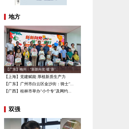
地方
【广东】梅州：“新新向党·暖‘新’...
【上海】党建赋能 厚植新质生产力
【广东】广州市白云区金沙街：骑士“...
【广西】桂林市举办“小个专”及网约...
双强