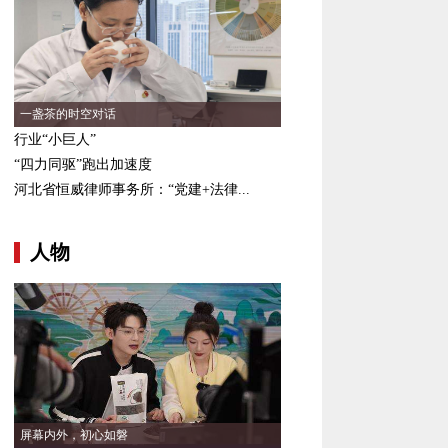
一盏茶的时空对话
行业“小巨人”
“四力同驱”跑出加速度
河北省恒威律师事务所：“党建+法律...
人物
屏幕内外，初心如磐