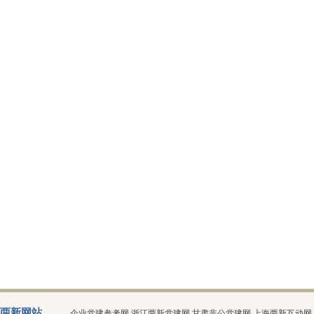
两新网站
企业党建参考网
浙江两新党建网
甘肃非公党建网
上海两新互动网