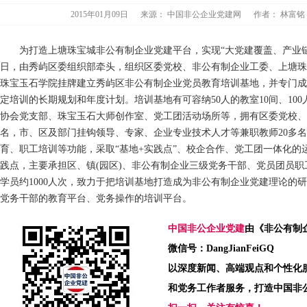
2015年01月09日
来源：
中国非公企业党建网
作者：
林富
为打造上塘珠宝城非公有制企业党建平台，实现“大党建覆盖、产业链带
日，由秀屿区委组织部牵头，组织区委党校、非公有制企业工委、上塘珠
珠宝玉石学院挂牌建立秀屿区非公有制企业党员教育培训基地，并专门成
定培训的长期规划和年度计划。培训基地有可容纳50人的教室10间、100人
协会党支部、珠宝玉石大师创作室、党工团活动场所等，拥有区委党校、
名，市、区及部门挂钩领导、专家、企业专业技术人才等兼职教师20多
育、职工培训等功能，采取“基地+实践点”、校企合作、党工团一体化的
践点，主要承担区、镇(园区)、非公有制企业三级党务干部、党员团员
学员约1000人次，致力于把培训基地打造成为非公有制企业党建理论的
党务干部的教育平台、党务操作的培训平台。
中国非公企业党建
由《非公有制
微信号：DangJianFeiGQ
以深度新闻、高端观点和个性化
和党务工作者服务，打造中国非