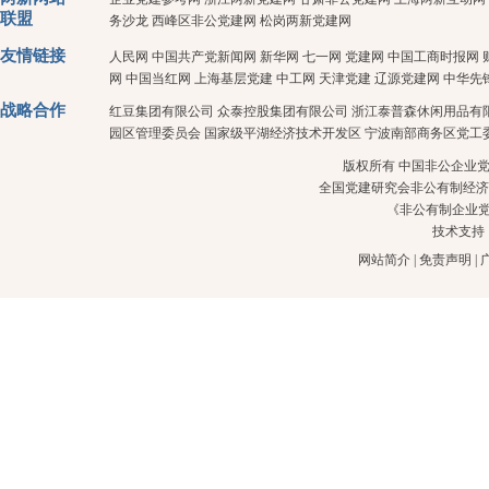
联盟
务沙龙
西峰区非公党建网
松岗两新党建网
友情链接
人民网
中国共产党新闻网
新华网
七一网
党建网
中国工商时报网
网
中国当红网
上海基层党建
中工网
天津党建
辽源党建网
中华先
战略合作
红豆集团有限公司
众泰控股集团有限公司
浙江泰普森休闲用品有
园区管理委员会
国家级平湖经济技术开发区
宁波南部商务区党工
版权所有 中国非公企业党建 
全国党建研究会非公有制经济
《非公有制企业
技术支持
网站简介
|
免责声明
|