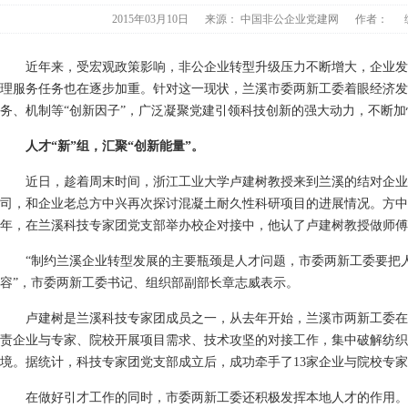
2015年03月10日
来源：
中国非公企业党建网
作者：
近年来，受宏观政策影响，非公企业转型升级压力不断增大，企业发
理服务任务也在逐步加重。针对这一现状，兰溪市委两新工委着眼经济发
务、机制等“创新因子”，广泛凝聚党建引领科技创新的强大动力，不断
人才“新”组，汇聚“创新能量”。
近日，趁着周末时间，浙江工业大学卢建树教授来到兰溪的结对企业
司，和企业老总方中兴再次探讨混凝土耐久性科研项目的进展情况。方中
年，在兰溪科技专家团党支部举办校企对接中，他认了卢建树教授做师傅
“制约兰溪企业转型发展的主要瓶颈是人才问题，市委两新工委要把
容”，市委两新工委书记、组织部副部长章志威表示。
卢建树是兰溪科技专家团成员之一，从去年开始，兰溪市两新工委在
责企业与专家、院校开展项目需求、技术攻坚的对接工作，集中破解纺织
境。据统计，科技专家团党支部成立后，成功牵手了13家企业与院校专
在做好引才工作的同时，市委两新工委还积极发挥本地人才的作用。