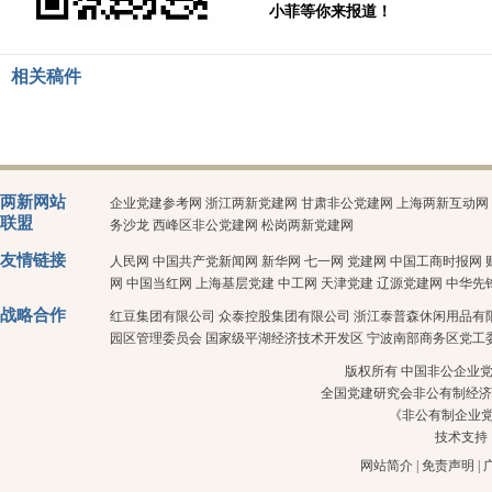
小菲等你来报道！
相关稿件
两新网站
企业党建参考网
浙江两新党建网
甘肃非公党建网
上海两新互动网
联盟
务沙龙
西峰区非公党建网
松岗两新党建网
友情链接
人民网
中国共产党新闻网
新华网
七一网
党建网
中国工商时报网
网
中国当红网
上海基层党建
中工网
天津党建
辽源党建网
中华先
战略合作
红豆集团有限公司
众泰控股集团有限公司
浙江泰普森休闲用品有
园区管理委员会
国家级平湖经济技术开发区
宁波南部商务区党工
版权所有 中国非公企业党建 
全国党建研究会非公有制经济
《非公有制企业
技术支持
网站简介
|
免责声明
|