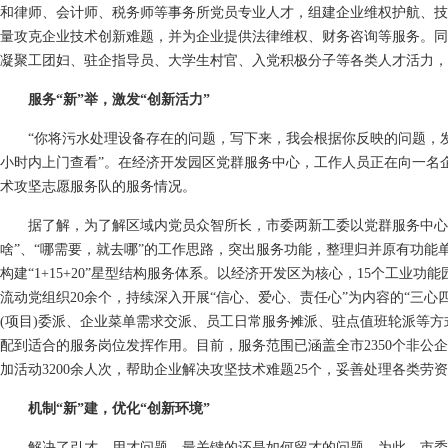
和律师、会计师、税务师等事务所党员专业人才，组建企业维权护航、技
量攻克企业技术创新难题，并为企业提供法律维权、财务咨询等服务。同
凝聚工团妇、驻企指导员、大学生村官、入党积极分子等各类人才活力，
服务“新”举，激发“创新活力”
“你将污水处理设备存在的问题，写下来，我会根据你反映的问题，发
小时内上门查看”。在经济开发园区党群服务中心，工作人员正在向一名
术攻坚志愿服务队的服务情况。
据了解，为了解区域内党员众智所长，市委两新工委以党群服务中心
啥”、“哪需要，就去哪”的工作思路，突出服务功能，整理归并原有功能单
构建“1+15+20”星型结构服务体系。以经济开发区为核心，15个工业
流动党组织20余个，持续深入开展“信心、爱心、责任心”为内容的“三心
(项目)委派、企业菜单需求交派、员工日常服务摊派、驻点值班轮派等
配到适合的服务岗位发挥作用。目前，服务范围已涵盖全市2350个非公
加活动3200余人次，帮助企业解决攻坚技术难题25个，妥善处理各类劳资
机制“新”建，优化“创新环境”
解决了引才、用才问题，最关键的还是如何留才的问题。为此，市委两