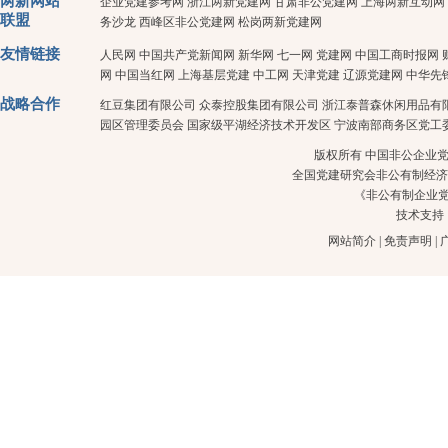
两新网站
企业党建参考网
浙江两新党建网
甘肃非公党建网
上海两新互动网
联盟
务沙龙
西峰区非公党建网
松岗两新党建网
友情链接
人民网
中国共产党新闻网
新华网
七一网
党建网
中国工商时报网
网
中国当红网
上海基层党建
中工网
天津党建
辽源党建网
中华先
战略合作
红豆集团有限公司
众泰控股集团有限公司
浙江泰普森休闲用品有
园区管理委员会
国家级平湖经济技术开发区
宁波南部商务区党工
版权所有 中国非公企业党建 
全国党建研究会非公有制经济
《非公有制企业
技术支持
网站简介
|
免责声明
|