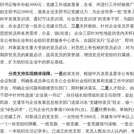
织书记每年补贴3000元；党建工作成效显著，在省、州进行工作经验推广
励支部书记2000元，激发企业支部书记党建活力，为企业培养一批“党
科学发展意识强、遵纪守法意识强、社会责任意识强”的党务干部，为园
业，在全县打造一批非公党建示范点。
三是
关怀救助。针对企业党员开展
思想状况和各类需求，分县、镇(街道)、企业三层针对性地提供党内关怀
非公有制企业和社会组织党群服务中心牵头，在园区实行“五必访”，即
访；对家庭发生重大变故的党员必访；对思想上有包袱的党员必访；对与
期辞世党员的家庭必访，提高党员的荣誉感，增强党员对党组织归属感，
党，扩大组织在企业中的群众基础。
分类支持实现精准保障。一是
政策支持。根据中共龙里县委非公有制
会议制度，明确各成员单位在非公企业和社会组织发展和党建工作中的职
开会，明确企业问题和困难责任部门，限时解决落实。
二是
人才助企。由
干部中针对性选派“企业第一书记”，挂任镇长助理或街道主任助理，架
民政、交通等与企业发展息息相关部门选派26名“党建特派员”驻企，做
业“绿色诉求”，已为企业代办事项1500余件(次)。
三是
经费补助。单独列
公党建工作。对新成立的党支部，一次性给予2000元，并建有30平米以
一”(一块党组织牌匾、一面党旗、一枚党徽、一套党建报刊读物、一套
度、一本组织生活记录本)。已成立的党支部，党员人数在20人以内的，每