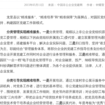
2015年05月11日
来源：
中国非公企业党建网
作者：
钟耀
龙里县以“精准服务”、“精准培养”和“精准保障”为落脚点，对园区党
持，构建园区党建工作新模式。
分类管理实现精准服务。一是
分类管理。规模以上非公企业党组织原
党工委管理，规模以下的由党组织所属党(工)委代管，建立双重管理沟
企业需求，搭建服务平台，解决企业实际问题。
二是
归口指导。坚持“谁
为主、职能结合”管理服务体系。将部分企业的党建工作指导任务划分给
导企业开展党建工作同时对企业进行业务管理和服务。
三是
精准帮促。通
园区“一企一档”电子信息化管理平台，对企业融资、投产、纳税等情况
纠纷调解需求等问题进行整体调度，为各个企业提供政策、法律、人才、
企业发展。
分类引导实现精准培养。一是
开展培训。通过大坡村非公展示服务中
训机构，对党务工作者，进行党的基本理论、非公党建知识和企业管理知
子，围绕党章、发展党员工作细则、党史等内容开展培训；对企业职工每
实现“三向培养”，即把企业生产经营技术骨干培养成党员，把党员培养
经营技术骨干培养成企业经营管理者。
二是
以奖代补。年度考核为“优秀