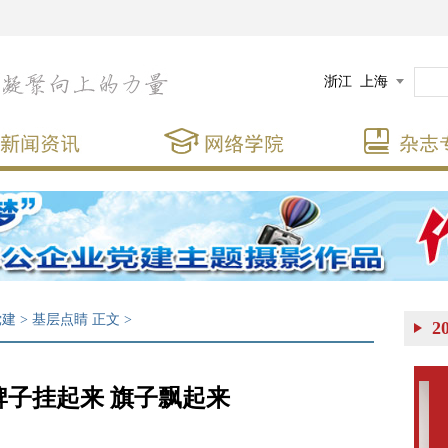
浙江
上海
党建
>
基层点睛
正文
>
2
牌子挂起来 旗子飘起来