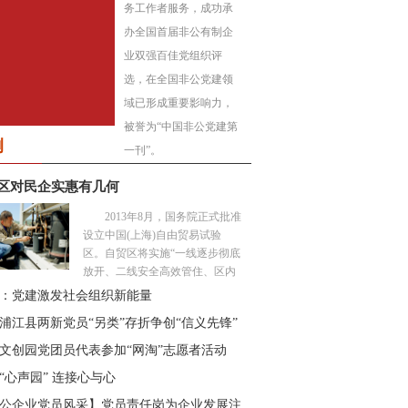
务工作者服务，成功承
办全国首届非公有制企
业双强百佳党组织评
选，在全国非公党建领
域已形成重要影响力，
2015年第四期
被誉为“中国非公党建第
非公有制企业党建》
例
一刊”。
区对民企实惠有几何
2013年8月，国务院正式批准
设立中国(上海)自由贸易试验
区。自贸区将实施“一线逐步彻底
放开、二线安全高效管住、区内
货物自由流动”的创新监管服务模
：党建激发社会组织新能量
式。...
2015年第七期
浦江县两新党员“另类”存折争创“信义先锋”
非公有制企业党建》
文创园党团员代表参加“网淘”志愿者活动
“心声园” 连接心与心
公企业党员风采】党员责任岗为企业发展注