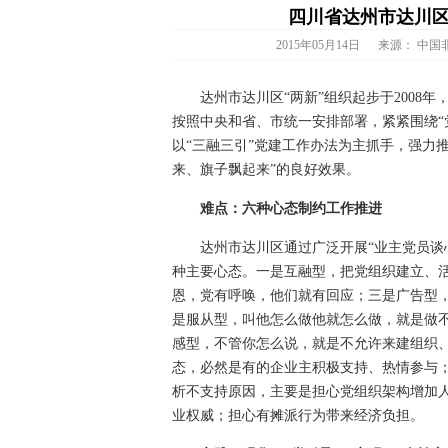
四川省达州市达川区
2015年05月14日
来源：
中国
达州市达川区“两新”组织起步于2008年，
按照中央和省、市统一安排部署，紧紧围绕“
以“三融三引”党建工作办法为主抓手，强力
来、旗子飘起来”的良好效果。
难点：六种心态制约工作推进
达州市达川区通过广泛开展“业主党员谈心
种主要心态。一是互融型，把党组织建立、
恩，党有呼唤，他们就有回应；三是广告型，
是服从型，叫他怎么做他就怎么做，就是做
感型，不管你怎么说，就是不允许来建组织
态，必然是有的企业主积极支持、热情参与
析不支持原因，主要是担心党组织架构增加
业权威；担心有摊派行为带来经济负担。