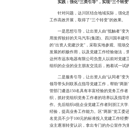
实践：强化“三类引导”，实现“三个转变
针对问题，达川区结合地域实际，强化思想
工作高效开展，取得了“三个转变”的效果。
一是思想引导，让出资人由“抵触者”变为“
用发挥较好的天马汽车(集团)、四川国丰建
的“出资人党建沙龙”，采取实地参观、现场
发展的积极作用，以及党建工作经验做法，营
达州市远东电器有限公司负责人以前对党建
组织的企业的业主朋友交流后，抱着试一试
二是服务引导，让出资人由“认同者”变为“
领导带头到联系点指导党建工作，帮助“两新
管部门遴选150名具有丰富经验的党务工作
织，抓好党组织党务工作者的培养以及指导
作。先后组织4批企业党建工作者到浙江大
经验，提高业务工作能力。区“两新”党工委还
名党员不少于100元的标准投入党建工作经
业主逐渐转变认识，拿出专门的办公室作为