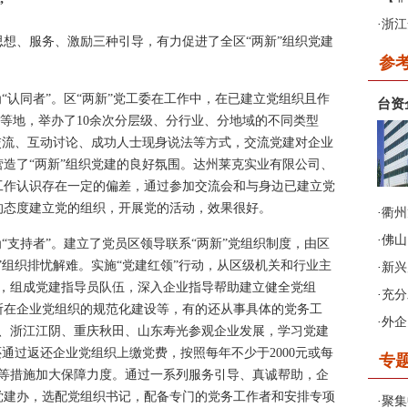
”
入强
·
浙江
、服务、激励三种引导，有力促进了全区“两新”组织党建
参
2015年第六期
认同者”。区“两新”党工委在工作中，在已建立党组织且作
台资
《非公有制企业党建》
司等地，举办了10余次分层级、分行业、分地域的不同类型
交流、互动讨论、成功人士现身说法等方式，交流党建对企业
造了“两新”组织党建的良好氛围。达州莱克实业有限公司、
工作认识存在一定的偏差，通过参加交流会和与身边已建立党
的态度建立党的组织，开展党的活动，效果很好。
·
衢州
·
佛山
支持者”。建立了党员区领导联系“两新”党组织制度，由区
”组织排忧解难。实施“党建红领”行动，从区级机关和行业主
·
新兴
者，组成党建指导员队伍，深入企业指导帮助建立健全党组
用的
·
充分
所在企业党组织的规范化建设等，有的还从事具体的党务工
·
外企
学、浙江江阴、重庆秋田、山东寿光参观企业发展，学习党建
通过返还企业党组织上缴党费，按照每年不少于2000元或每
专
费等措施加大保障力度。通过一系列服务引导、真诚帮助，企
党建办，选配党组织书记，配备专门的党务工作者和安排专项
·
聚集