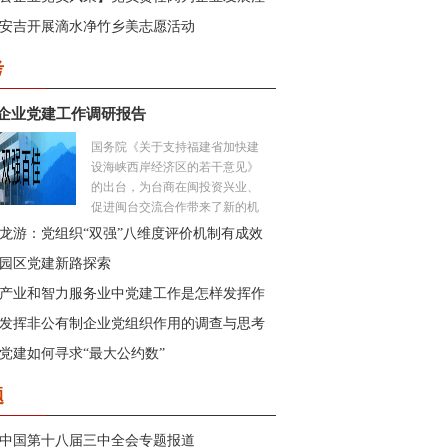
大动力
安吉开展滴水净竹乡美志愿活动
考
企业党建工作调研报告
国务院《关于支持福建省加快建
设海峡西岸经济区的若干意见》
的出台，为台商在闽投资兴业、
促进闽台交流合作带来了新的机
遇。截至今年10月，我省累计批
龙游：党组织“双强”八维度评价机制有成效
准台资项目10373项，合同台资
园区党建新路探索
218.48亿美元，实际到资177.52亿
美元。现有台资企业5000多家...
产业和智力服务业中党建工作是怎样发挥作
？
发挥非公有制企业党组织作用的调查与思考
党建如何寻求“最大公约数”
题
中国第十八届三中全会专题报道