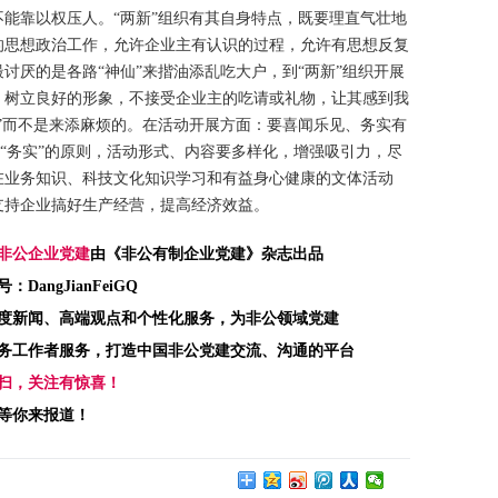
能靠以权压人。“两新”组织有其自身特点，既要理直气壮地
的思想政治工作，允许企业主有认识的过程，允许有思想反复
讨厌的是各路“神仙”来揩油添乱吃大户，到“两新”组织开展
，树立良好的形象，不接受企业主的吃请或礼物，让其感到我
”而不是来添麻烦的。在活动开展方面：要喜闻乐见、务实有
、“务实”的原则，活动形式、内容要多样化，增强吸引力，尽
在业务知识、科技文化知识学习和有益身心健康的文体活动
支持企业搞好生产经营，提高经济效益。
非公企业党建
由《非公有制企业党建》杂志出品
：DangJianFeiGQ
度新闻、高端观点和个性化服务，为非公领域党建
务工作者服务，打造中国非公党建交流、沟通的平台
扫，关注有惊喜！
等你来报道！