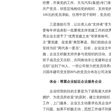
经费，开展党的工作。天马汽车(集团)专门
共产党员，却坚定地相信党的组织，支持党
100元的党员津贴。任用中层干部时，党员
三是激励引导，让出资人由“支持者”变为“
委每年评选表彰一批重视支持党建工作的优秀企
秀企业主授予了“优秀党建之友”等荣誉称号
主“重党建、促发展”典型事迹。我们鼓励企
安排为区“两代表一委员”。目前，企业业主中
施，企业主积极支持并参与党组织的活动。
班子成员交叉任职，共同推动非公党建和企业
任职”达到了96人。一些公司努力把党员培
川国丰建司党支部80%的党员分布在公司决
体会：尊重企业贴近企业服务企业
企业经营的目的主要是为了获取最大的利润
拥护、为党员所欢迎”的原则，建立党的组
工作，上门服务。企业主主动要求在其企业
了问题。如果不积极主动，思想工作做不到