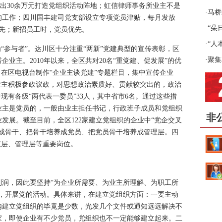
拿出30余万元打造党组织活动阵地；虹信律师事务所业主不是
·
马桥
的工作；四川国丰建司党支部设立专项党员津贴，每月发放
·
“朵
优先；新招员工时，党员优先。
例评
·
“人
参与者”。达川区十分注重“两新”党建典型的宣传表彰，区
奖征
·
聚集
业主。2010年以来，全区共对20名“重党建、促发展”的优
。在区电视台制作“企业主谈党建”专题栏目，集中宣传企业
业主积极参政议政，对思想政治素质好、贡献较突出的，政治
现有各级“两代表一委员”33人，其中省市6名。通过这些措
业主是党员的，一般由业主担任书记，行政班子成员和党组织
非
发展。截至目前，全区122家建立党组织的企业中“党企交叉
养成骨干、把骨干培养成党员、把党员骨干培养成管理层。四
策层、管理层等重要岗位。
，因此要坚持“为企业所需要、为业主所理解、为职工所
织，开展党的活动。具体来讲，在建立党组织方面：一要主动
内建立党组织的毕竟是少数，光发几个文件或通知远远解决不
家，即使企业有不少党员，党组织也不一定能够建立起来。二