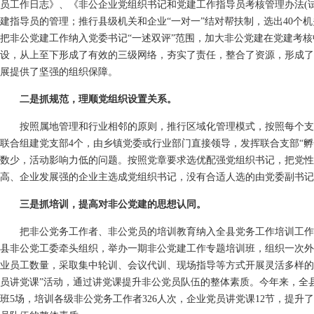
员工作日志》、《非公企业党组织书记和党建工作指导员考核管理办法(
建指导员的管理；推行县级机关和企业“一对一”结对帮扶制，选出40个机
把非公党建工作纳入党委书记“一述双评”范围，加大非公党建在党建考
设，从上至下形成了有效的三级网络，夯实了责任，整合了资源，形成了
展提供了坚强的组织保障。
二是抓规范，理顺党组织设置关系。
按照属地管理和行业相邻的原则，推行区域化管理模式，按照每个支部1
联合组建党支部4个，由乡镇党委或行业部门直接领导，发挥联合支部“孵
数少，活动影响力低的问题。按照党章要求选优配强党组织书记，把党性
高、企业发展强的企业主选成党组织书记，没有合适人选的由党委副书记
三是抓培训，提高对非公党建的思想认同。
把非公党务工作者、非公党员的培训教育纳入全县党务工作培训工作
县非公党工委牵头组织，举办一期非公党建工作专题培训班，组织一次外
业员工数量，采取集中轮训、会议代训、现场指导等方式开展灵活多样的
员讲党课”活动，通过讲党课提升非公党员队伍的整体素质。今年来，全
班5场，培训各级非公党务工作者326人次，企业党员讲党课12节，提升