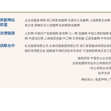
两新网站
企业党建参考网
浙江两新党建网
甘肃非公党建网
上海两新互动网
联盟
务沙龙
西峰区非公党建网
松岗两新党建网
友情链接
人民网
中国共产党新闻网
新华网
七一网
党建网
中国工商时报网
网
中国当红网
上海基层党建
中工网
天津党建
辽源党建网
中华先
战略合作
红豆集团有限公司
众泰控股集团有限公司
浙江泰普森休闲用品有
园区管理委员会
国家级平湖经济技术开发区
宁波南部商务区党工
版权所有 中国非公企业党建 
全国党建研究会非公有制经济
《非公有制企业
技术支持
网站简介
|
免责声明
|