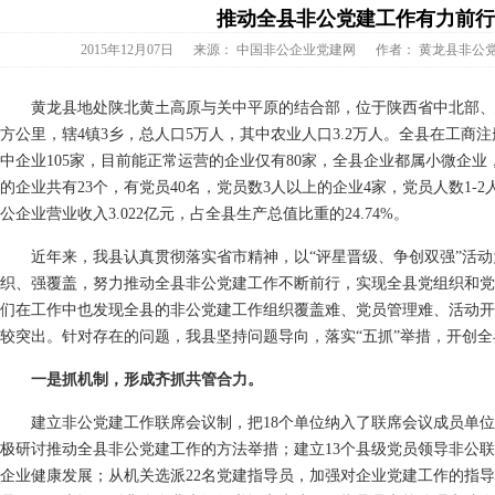
推动全县非公党建工作有力前
2015年12月07日
来源：
中国非公企业党建网
作者：
黄龙县非公
黄龙县地处陕北黄土高原与关中平原的结合部，位于陕西省中北部、延安
方公里，辖4镇3乡，总人口5万人，其中农业人口3.2万人。全县在工商注
中企业105家，目前能正常运营的企业仅有80家，全县企业都属小微企
的企业共有23个，有党员40名，党员数3人以上的企业4家，党员人数1-2人
公企业营业收入3.022亿元，占全县生产总值比重的24.74%。
近年来，我县认真贯彻落实省市精神，以“评星晋级、争创双强”活动
织、强覆盖，努力推动全县非公党建工作不断前行，实现全县党组织和党建
们在工作中也发现全县的非公党建工作组织覆盖难、党员管理难、活动开
较突出。针对存在的问题，我县坚持问题导向，落实“五抓”举措，开创
一是抓机制，形成齐抓共管合力。
建立非公党建工作联席会议制，把18个单位纳入了联席会议成员单位
极研讨推动全县非公党建工作的方法举措；建立13个县级党员领导非公
企业健康发展；从机关选派22名党建指导员，加强对企业党建工作的指