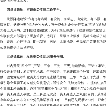
员队伍的整体素质。
四是抓阵地，搭建非公党建工作平台。
按照阵地建设“六有”(有场所、有设施、有标志、有党旗、有书报、有
镇支持、党费补贴”相结合的方式，整合资金对企业进行实施“五送”(送
党务工具用书、送制度挂图)措施，为4个党组织进行了挂牌和规范化建
业联合党支部进行了重点培育，达到了二星级企业标准；高标准建成了城
议、娱乐、心理咨询、图书阅览、医护、儿童托管、便民餐厅等服务功能，
公党员提供了活动阵地。
五是抓载体，发挥非公党组织服务作用。
对内开展“四个三”(三诺、三争、三为、三无)党建活动。三诺：承诺
行公开承诺制，通过年初承诺、年中践诺、年底评诺三个环节，评出诚信
励，激发党组织和党员充分发挥先进模范作用；三争：争当工作先进、争
极引导企业职工树立创先争优意识，通过设立“先锋光荣榜”，“流动红旗手
企业职工爱岗敬业。通过“三诺和三争”达到“三为和三无”(我为党旗争光
献；员工身边无事故、员工身边无次品、员工身边无违规)的目的，从而进
今年全县40名非公企业党员承诺事项113件，目前已兑现承诺81件，评
手、优秀员工11名，为企业提供有价值的意见建议72条，为企业增创263