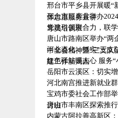
邢台市平乡县开展暖“新
邢台市巨鹿县举办20
体志愿服务宣讲
党建引领聚合力，联学
导员培训班
唐山市路南区举办“两
河北遵化：抓实“三支
中全会精神暨“三支队伍”
红色驿站暖人心 服务“
建工作新局面
岳阳市云溪区：切实增
河北南宫推进新就业群
宝鸡市委社会工作部举
唐山市丰南区探索推行“
讨班
内蒙古阿拉善高新区：