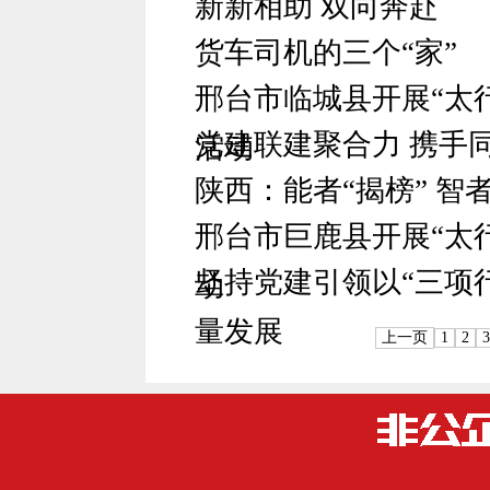
新新相助 双向奔赴
货车司机的三个“家”
邢台市临城县开展“太行
党建联建聚合力 携手
活动
陕西：能者“揭榜” 智者
邢台市巨鹿县开展“太行
坚持党建引领以“三项
动
量发展
上一页
1
2
3