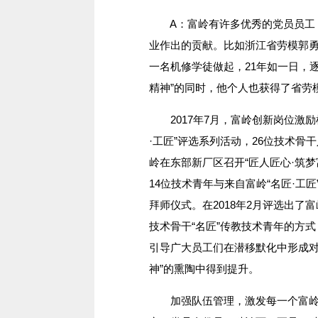
A：富岭有许多优秀的党员员工，
业作出的贡献。比如浙江省劳模郭
一名机修学徒做起，21年如一日，
精神”的同时，他个人也获得了省劳
2017年7月，富岭创新岗位激励机
·工匠”评选系列活动，26位技术骨
岭在东部新厂区召开“匠人匠心·筑
14位技术青年与来自富岭“名匠·工
拜师仪式。在2018年2月评选出了
技术骨干“名匠”传教技术青年的方
引导广大员工们在潜移默化中形成对
神”的熏陶中得到提升。
加强队伍管理，激发每一个富岭