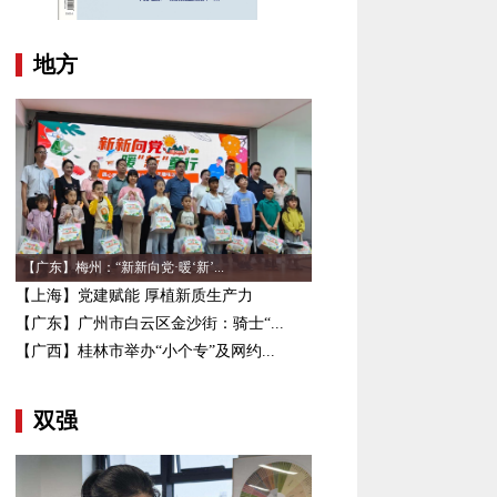
地方
【广东】梅州：“新新向党·暖‘新’...
【上海】党建赋能 厚植新质生产力
【广东】广州市白云区金沙街：骑士“...
【广西】桂林市举办“小个专”及网约...
双强