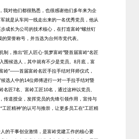
我对他们都很熟悉，也很感谢他们多年来为企
勇军就是从车间一线走出来的一名优秀党员，他从
逐步成长为公司的技术核心，在打造富岭“螺丝钉
模的荣誉称号，并当选为台州市党代表。
制，推出“匠人匠心·筑梦富岭”暨首届富岭“名匠
干入围候选人，其中就有不少是党员。8月底，富
梦富岭”——首届富岭名匠手拉手结对拜师仪式，
匠”候选人中的14位师傅进行一对一手拉手结对暨
富岭名匠7名、富岭工匠10名，通过这种以党员、
式，传道授业，发挥党员的先锋引领作用，宣传与
“工匠精神”的认可与推崇，让更多员工在“工匠精
人的干事创业激情，是富岭党建工作的核心要