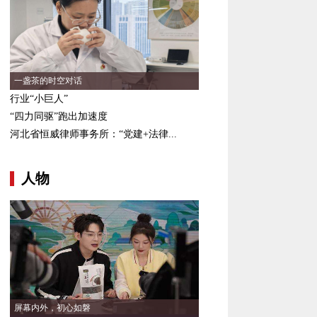
一盏茶的时空对话
行业“小巨人”
“四力同驱”跑出加速度
河北省恒威律师事务所：“党建+法律...
人物
屏幕内外，初心如磐