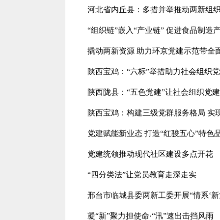
河北省内丘县：多措并举推动两新组
“组织链”嵌入“产业链” 促进食品制
撬动两新资源 助力环京党建示范带全
陕西宝鸡：“六标”举措助力社会组织
陕西陇县：“五色党建”让社会组织党建
陕西宝鸡：构建三级党群服务格局 实现
党建赋能新业态 打造“红骏五心”特色
党建统领推动现代社区建设多点开花
“四分类法”让党员教育走深走实
邢台市临城县委两新工委开展“情系‘新
凝“新”聚力担使命·“汛”速出击挡风雨