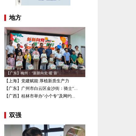
地方
【广东】梅州：“新新向党·暖‘新’...
【上海】党建赋能 厚植新质生产力
【广东】广州市白云区金沙街：骑士“...
【广西】桂林市举办“小个专”及网约...
双强