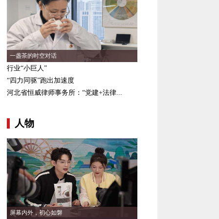
一盏茶的时空对话
行业“小巨人”
“四力同驱”跑出加速度
河北省恒威律师事务所：“党建+法律...
人物
屏幕内外，初心如磐