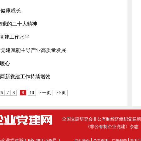
哥健康成长
彻党的二十大精神
织党建工作水平
两新党建赋能主导产业高质量发展
真暖心
动两新党建工作持续增效
9
6
7
8
10
下一页
下5页
全国党建研究会非公有制经济组织党建
《非公有制企业党建》杂志
公企业党建
浙ICP备20017649号-1
网站简介
免责声明
广告刊登
联系