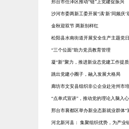
邢台市任泽区推动“链”上党建促振兴
沙河市委两新工委开展“湡‘新’同频庆‘
金秋迎双节 两新别样红
松阳县水南街道开展安全生产主题党
“三个位面”助力党员教育管理
凝“新”聚力，推进新业态党建工作提
跳出党建小圈子，融入发展大格局
廊坊市文安县组织非公企业赴沧州市
“点单式宣讲”，推动党的理论入脑入心
邢台市襄都区举办新业态新就业群体“
河北新河县： 集聚组织优势，为产业