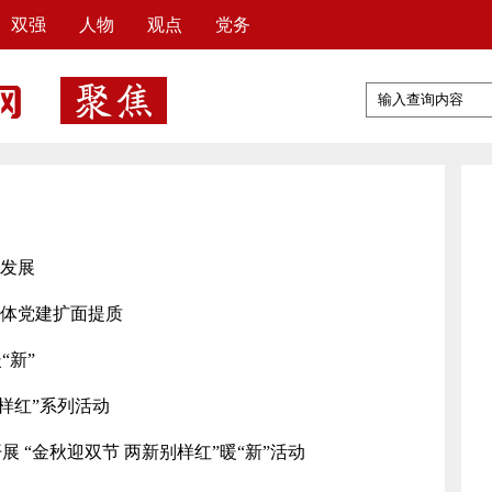
双强
人物
观点
党务
量发展
群体党建扩面提质
“新”
样红”系列活动
 “金秋迎双节 两新别样红”暖“新”活动