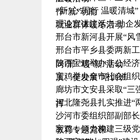
“新’心’同行 温暖清
作“新”动能
理论宣讲注活力 助企
就业群体暖冬活动
邢台市新河县开展“风雪
邢台市平乡县委两新工
陕西宝鸡举办非公经济
同‘邢’”暖“新”活动
宝鸡举办全市社会组织
质、促发展”培训班
廊坊市文安县采取“三
河北隆尧县扎实推进“
挥
沙河市委组织部副部长
宝鸡：倾力构建三级
教育专题党课